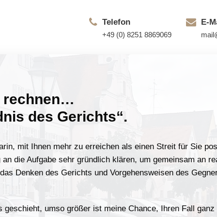
Telefon
E-M
+49 (0) 8251 8869069
mail
Team
Kosten
Kontakt
m rechnen…
nis des Gerichts“.
in, mit Ihnen mehr zu erreichen als einen Streit für Sie pos
g an die Aufgabe sehr gründlich klären, um gemeinsam an rea
r das Denken des Gerichts und Vorgehensweisen des Gegners
 geschieht, umso größer ist meine Chance, Ihren Fall ganz 